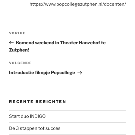
https://www.popcollegezutphen.nl/docenten/
Bericht
Vorig
VORIGE
navigatie
bericht
Komend weekend in Theater Hanzehof te
Zutphen!
Volgend
VOLGENDE
bericht
Introductie filmpje Popcollege
RECENTE BERICHTEN
Start duo INDIGO
De 3 stappen tot succes