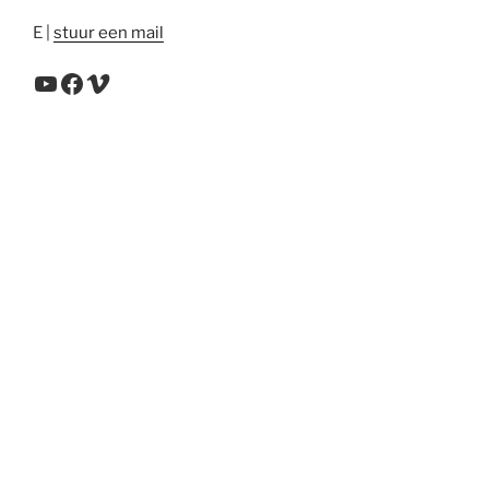
E |
stuur een mail
YouTube
Facebook
Vimeo