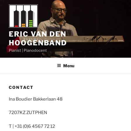
Ga
naar
de
inhoud
ERIC VAN DEN
HOOGENBAND
Pianist | Pianodocent
Menu
CONTACT
Ina Boudier Bakkerlaan 48
7207KZ ZUTPHEN
T | +31 (0)6 4567 72 12